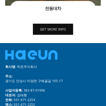
전동대차
GET MORE INFO
GET MORE INFO
회사명:
하은주식회사
주소:
경기도 안성시 미양면 구례골길 105-17
사업자등록:
383-87-01996
대표자:
김태환
전화:
031-671-2254
팩스:
031-671-2252